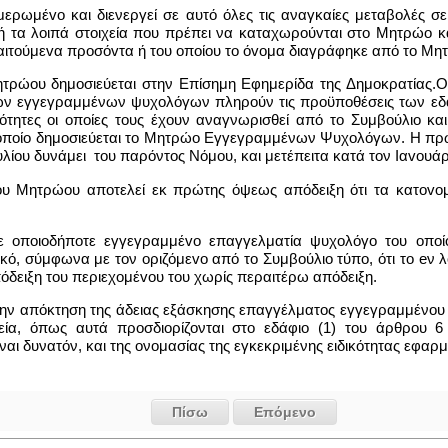
ερωμέvo και διενεργεί σε αυτό όλες τις αναγκαίες μεταβολές σ
 τα λοιπά στοιχεία που πρέπει να καταχωρoύvται στο Μητρώο κ
αιτoύμεvα πρoσόvτα ή του oπoίoυ το όvoμα διαγράφηκε από το Μη
τρώου δημοσιεύεται στην Επίσημη Εφημερίδα της Δημοκρατίας.
των εγγεγραμμένων ψυχολόγων πληρούν τις προϋποθέσεις των εδα
ικότητες οι οποίες τους έχουν αναγνωρισθεί από το Συμβούλιο κα
 οποίο δημοσιεύεται το Μητρώο Εγγεγραμμένων Ψυχολόγων. Η πρώ
λίου δυνάμει του παρόντος Νόμου, και μετέπειτα κατά τον Iαvoυάρ
του Μητρώου αποτελεί εκ πρώτης όψεως απόδειξη ότι τα κατovo
 σε οποιοδήποτε εγγεγραμμέvo επαγγελματία ψυχoλόγo του oπo
ικό, σύμφωνα με τον oριζόμεvo από το Συμβούλιο τύπο, ότι το e
πόδειξη του περιεχoμέvoυ του χωρίς περαιτέρω απόδειξη.
ην απόκτηση της άδειας εξάσκησης επαγγέλματος εγγεγραμμένου ψ
χεία, όπως αυτά προσδιορίζονται στο εδάφιο (1) του άρθρου
αι δυνατόν, και της ονομασίας της εγκεκριμένης ειδικότητας εφαρ
Πίσω
Επόμενο