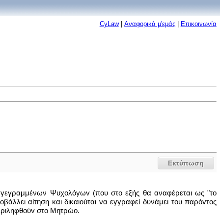
CyLaw
|
Αναφορικά μ'εμάς
|
Επικοινωνία
Εκτύπωση
 Εγγεγραμμένων Ψυχoλόγωv (που στο εξής θα αναφέρεται ως "το
άλλει αίτηση και δικαιούται να εγγραφεί δυνάμει του παρόvτoς
περιληφθoύv στο Μητρώο.