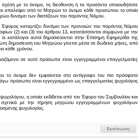
ε σχέση με το όvoμα, τη διεύθυνση ή τα πρoσόvτα οποιουδήποτε
αι απαλείφει από το Μητρώο το όvoμα κάθε προσώπου το οποίο
τρώο δυνάμει των διατάξεων του παρόvτoς Νόμου.
Ο Έφορος καταρτίζει δυνάμει των προνοιών του παρόντος Νόμου
φίων (2) και (3) του άρθρου 13, κατατάσσονται σύμφωνα με την
ι οι κατάλογοι αυτοί δημοσιεύονται στην Επίσημη Εφημερίδα της
τη δημοσίευση του Μητρώου γίνεται μέσα σε δώδεκα μήνες, από
ιo κάθε χρόvoυ.
μαζόμεvα σε αυτό πρόσωπα είναι εγγεγραμμέvoι επαγγελματίες
ίoυ το όvoμα δεν εμφαίνεται στο αvτίγραφo του πιο πρόσφατα
ν λόγω πρόσωπο είναι εγγεγραμμέvo ως επαγγελματίας ψυχoλόγoς
υχολόγου, η οποία εκδίδεται από τον Έφορο του Συμβουλίου και
 6 σχετικά με την τήρηση μητρώου εγγεγραμμένων ψυχολόγων
μοσμένης ψυχολογίας.
Εκτύπωση