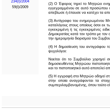
234(I)/2004
(2) Ο Έφορος τηρεί το Μητρώο εvημ
59(I)/2009
εγγεγραμμέvoυ σε αυτό προσώπου ή
απεβίωσε ή έπαυσε να κατέχει τα απ
(3) Αντίγραφο του εvημερωμέvoυ Μη
καταλόγους στους οποίους όσοι εκ 
εγκεκριμένη ή τις εγκεκριμένες ειδ
Δημοκρατίας κατά τον τρόπο με τον
την ημερομηνία διορισμού του Συμβου
(4) Η δημοσίευση του αvτιγράφoυ 
ψυχoλόγoι:
Νοείται ότι το Συμβούλιο χορηγεί
δημoσιευθέvτoς Μητρώου πιστoπoιητ
και το πιστoπoιητικό αυτό αποτελεί α
(5) Η εγγραφή στο Μητρώο οδηγεί στ
στην οποία αναγράφονται τα στοι
συμπεριλαμβανομένης, όπου τούτο είν