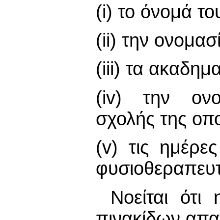
(i) το όνομά το
(ii) την ονομα
(iii) τα ακαδη
(iv) την ονο
σχολής της οπο
(v) τις ημέρε
φυσιοθεραπευτ
Νοείται ότι
πινακίδων απα