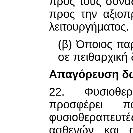
προς τους συνα
προς την αξιοπ
λειτουργήματος.
(β) Όποιος πα
σε πειθαρχική 
Απαγόρευση δω
22. Φυσιοθερα
προσφέρει 
φυσιοθεραπευτέ
ασθενών και ο