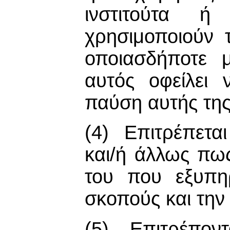
ινστιτούτα 
χρησιμοποιούν 
οποιασδήποτε 
αυτός οφείλει 
παύση αυτής τη
(4) Επιτρέπεται
και/ή άλλως πως
του που εξυπηρ
σκοπούς και τη
(5) Επιτρέποντα