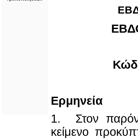
ΕΒ
ΕΒΔ
Κώδι
Ερμηνεία
1. Στον παρόν
κείμενο προκύπτ