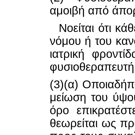
αμοιβή από άπορ
Νοείται ότι κά
νόμου ή του καν
ιατρική φροντί
φυσιοθεραπευτή
(3)(α) Οποιαδήπ
μείωση του ύψου
όρο επικρατέστ
θεωρείται ως π