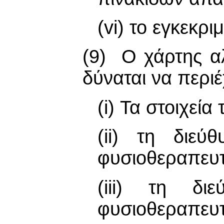
(vi) το εγκεκρ
(9) Ο χάρτης αλ
δύναται να περι
(i) Τα στοιχεία
(ii) τη διεύ
φυσιοθεραπευτ
(iii) τη δι
φυσιοθεραπευτ