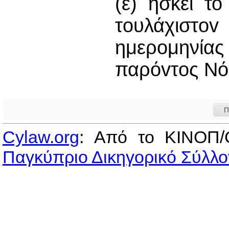
(ε) ήσκει τ
τoυλάχισ
ημερομηνία
παρόvτoς Νό
Π
Cylaw.org
: Από το ΚΙΝOΠ/
Παγκύπριο Δικηγορικό Σύλλο