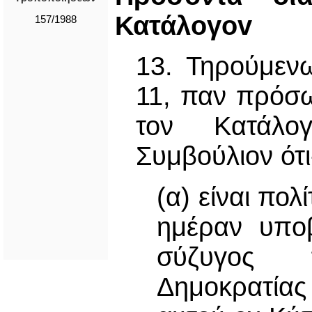
Κατάλoγov
157/1988
13. Τηρούμεν
11, παν πρόσω
τον Κατάλo
Συμβούλιον ότι
(α) είναι πολ
ημέραν υπoβ
σύζυγος 
Δημοκρατίας