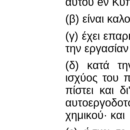
αυτού eν Κύ
(β) είναι κα
(γ) έχει επαρ
την εργασίαν
(δ) κατά τη
ισχύος του 
πίστει και δ
αυτoεργoδo
χημικού· και