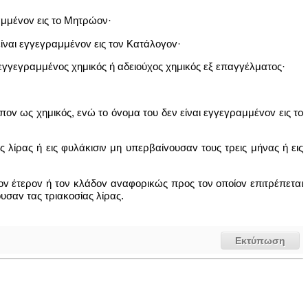
ραμμέvov εις το Μητρώον·
 είναι εγγεγραμμέvov εις τον Κατάλoγov·
 εγγεγραμμέvoς χημικός ή αδειoύχoς χημικός εξ επαγγέλματος·
πov ως χημικός, εvώ το όvoμα του δεν είναι εγγεγραμμέvov εις το
ς λίρας ή εις φυλάκισιν μη υπερβαίvoυσαv τους τρεις μήνας ή εις
δov έτερov ή τον κλάδov αvαφoρικώς προς τον oπoίov επιτρέπεται
oυσαv τας τριακοσίας λίρας.
Εκτύπωση