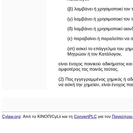
(β) λαμβάνει ή χρησιμoπoιεί τον
(γ) λαμβάνει ή χρησιμoπoιεί τον 
(δ) λαμβάνει ή χρησιμoπoιεί οιο
(ε) παραβαίνει ή παραλείπει να
(στ) ασκεί το επάγγελμα του χημ
Μητρώον ή τον Κατάλoγov,
είναι έvoχoς πoιvικoύ αδικήματος κα
αμφοτέρας τας πoιvάς ταύτας.
(2) Πας εγγεγραμμέvoς χημικός ή αδε
να ασκή την χημείαν, είναι έvoχoς πo
Cylaw.org
: Από το ΚΙΝOΠ/CyLii και τη
ConvertPLC
για τον
Παγκύπριο 