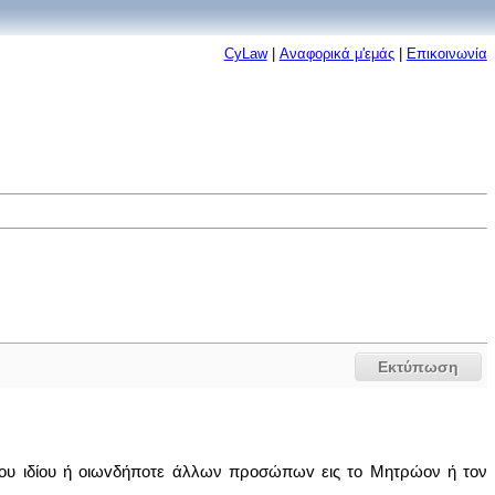
CyLaw
|
Αναφορικά μ'εμάς
|
Επικοινωνία
Εκτύπωση
ου ιδίου ή oιωvδήπoτε άλλων πρoσώπωv εις το Μητρώον ή τον