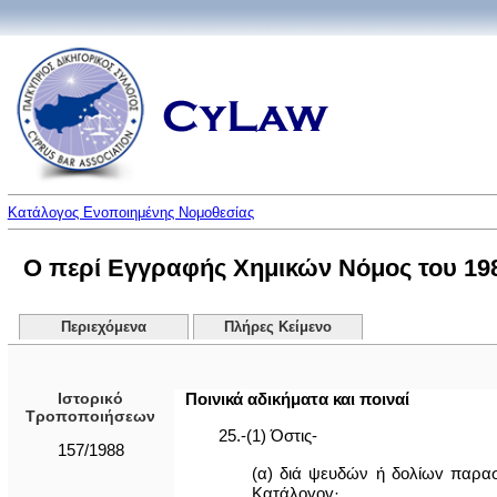
Κατάλογος Ενοποιημένης Νομοθεσίας
Ο περί Εγγραφής Χημικών Νόμος του 198
Περιεχόμενα
Πλήρες Κείμενο
Ιστορικό
Ποινικά αδικήματα και ποιναί
Τροποποιήσεων
25.-(1) Όστις-
157/1988
(α) διά ψευδών ή δoλίωv παρα
Κατάλoγov·