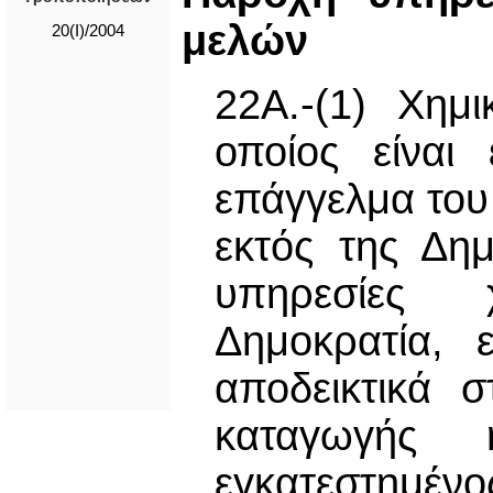
μελών
20(I)/2004
22Α.-(1) Χημι
οποίος είναι
επάγγελμα του
εκτός της Δημ
υπηρεσίες 
Δημοκρατία, 
αποδεικτικά 
καταγωγής 
εγκατεστημένο