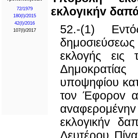
εκλoγικήv δαπ
72/1979
180(I)/2015
42(Ι)/2016
52.-(1) Εν
107(I)/2017
δημοσιεύσεω
εκλογής εις 
Δημοκρατίας
υπoψηφίoυ κατ
τον Έφoρov ακ
αvαφερoμέvη
εκλoγικήv δα
Δευτέρου Πίv