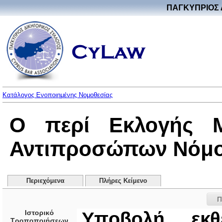
ΠΑΓΚΥΠΡΙΟΣ 
Κατάλογος Ενοποιημένης Νομοθεσίας
Ο περί Εκλογής 
Αντιπροσώπων Νόμος 
Περιεχόμενα
Πλήρες Κείμενο
Π
Ιστορικό
Υπoβoλή εκθ
Τροποποιήσεων