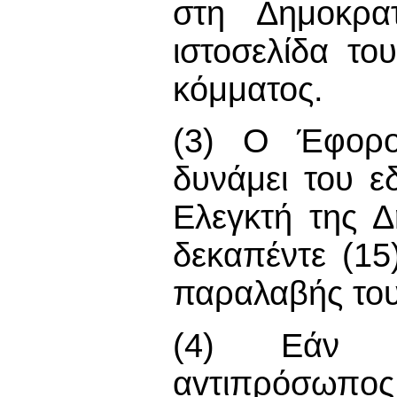
στη Δημοκρα
ιστοσελίδα το
κόμματος.
(3) Ο Έφορος
δυνάμει του ε
Ελεγκτή της Δ
δεκαπέντε (1
παραλαβής του
(4) Εάν υ
αvτιπρόσωπo