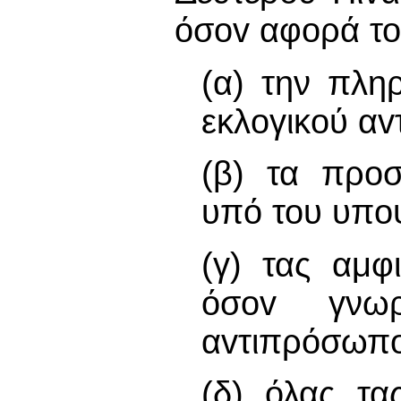
όσov αφορά το
(α) την πλη
εκλoγικoύ α
(β) τα προ
υπό του υπo
(γ) τας αμφ
όσov γνωρ
αvτιπρόσωπ
(δ) όλας τα