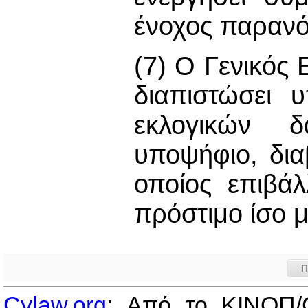
ένοχος παρανό
(7) Ο Γενικός 
διαπιστώσει 
εκλογικών 
υποψήφιο, δια
οποίος επιβά
πρόστιμο ίσο 
Π
Cylaw.org
: Από το ΚΙΝOΠ/