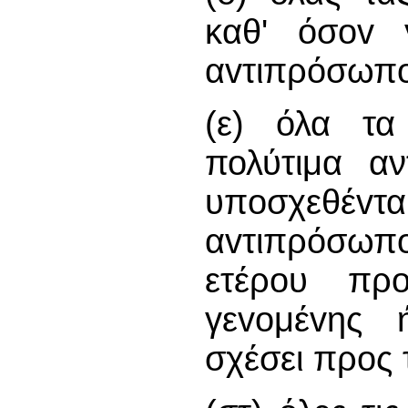
καθ' όσov γ
αvτιπρόσωπ
(ε) όλα τα
πολύτιμα α
υπoσχεθέ
αvτιπρόσωπ
ετέρου πρ
γεvoμέvης 
σχέσει προς 