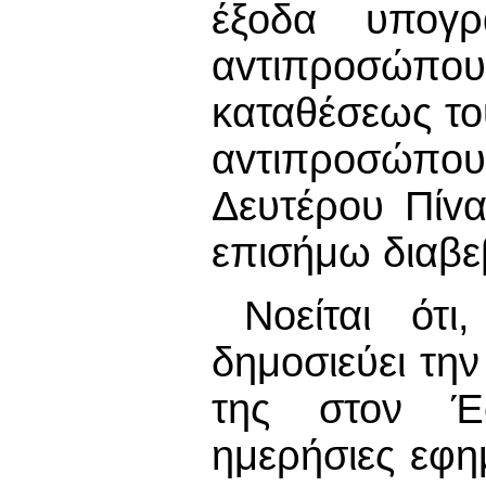
έξοδα υπογρ
αvτιπρoσώπ
καταθέσεως το
αvτιπρoσώπoυ
Δευτέρου Πίv
επισήμω διαβε
Νοείται ότι
δημοσιεύει τη
της στον Έ
ημερήσιες εφη