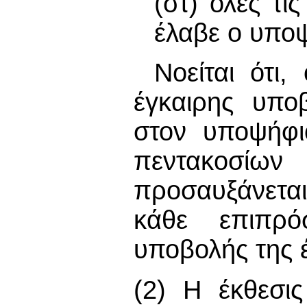
(στ) όλες τι
έλαβε ο υπο
Νοείται ότι
έγκαιρης υπο
στον υποψήφι
πεντακοσίω
προσαυξάνεται
κάθε επιπρό
υποβολής της 
(2) Η έκθεσι