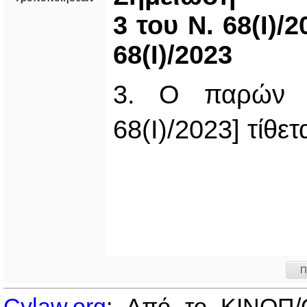
3 του Ν. 68(Ι)/
68(Ι)/2023
3. Ο παρών Ν
68(Ι)/2023] τίθετ
Π
Cylaw.org
: Από το ΚΙΝOΠ/