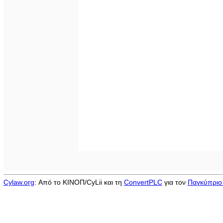
Cylaw.org
: Από το ΚΙΝOΠ/CyLii και τη
ConvertPLC
για τον
Παγκύπριο 