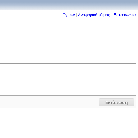
CyLaw
|
Αναφορικά μ'εμάς
|
Επικοινωνία
Εκτύπωση