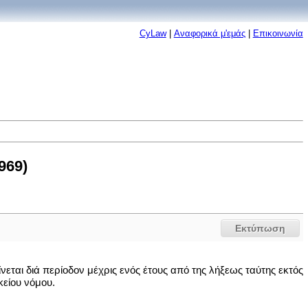
CyLaw
|
Αναφορικά μ'εμάς
|
Επικοινωνία
969)
Εκτύπωση
εται διά περίοδον μέχρις ενός έτους από της λήξεως ταύτης εκτός
κείου νόμου.