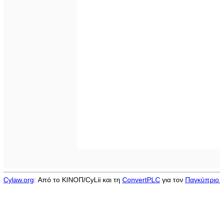
Cylaw.org
: Από το ΚΙΝOΠ/CyLii και τη
ConvertPLC
για τον
Παγκύπριο 