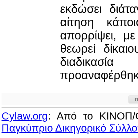
εκδώσει διάτ
αίτηση κάπο
απορρίψει, με
θεωρεί δίκαι
διαδικασ
προαναφέρθηκ
Π
Cylaw.org
: Από το ΚΙΝOΠ/
Παγκύπριο Δικηγορικό Σύλλο