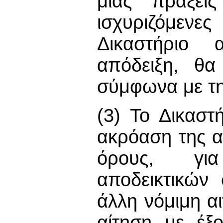
μιας πράξει
ισχυριζόμενε
Δικαστήριο 
απόδειξη, θα
σύμφωνα με τη
(3) Το Δικαστ
ακρόαση της αί
όρους, για
αποδεικτικών 
άλλη νόμιμη αι
αίτηση με έξ