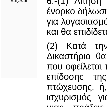
6.-(1) Αίτησ
61(Ι)/2015
ένορκο δήλωσ
για λογασιασμό
και θα επιδίδε
(2) Κατά τη
Δικαστήριο θα
που οφείλεται 
επίδοσης τη
πτώχευσης, ή
ισχυρισμός γ