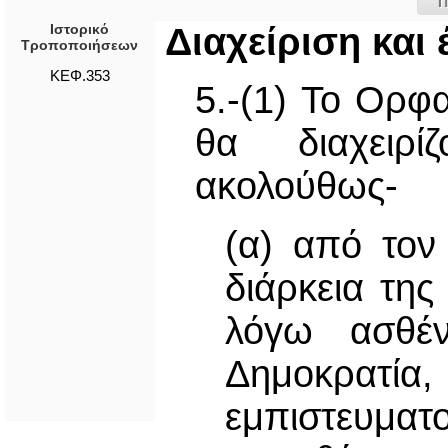
Π
Ιστορικό
Διαχείριση και 
Τροποποιήσεων
ΚΕΦ.353
5.-(1) Το Ορφ
θα διαχειρί
ακολούθως-
(α) από τον
διάρκεια της
λόγω ασθέν
Δημοκρατία,
εμπιστευματ