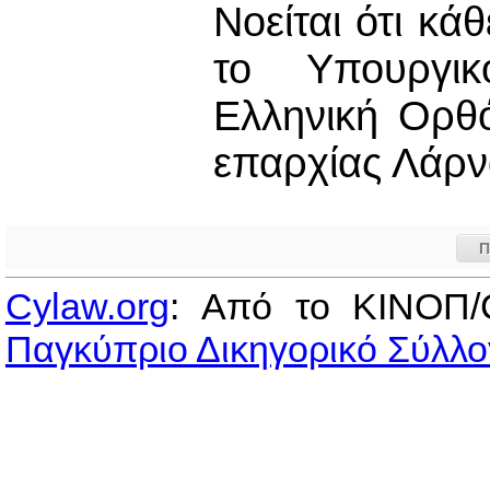
Νοείται ότι κ
το Υπουργικ
Ελληνική Ορθό
επαρχίας Λάρν
Π
Cylaw.org
: Από το ΚΙΝOΠ/
Παγκύπριο Δικηγορικό Σύλλο