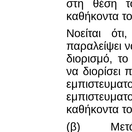
στη θέση τ
καθήκοντα το
Νοείται ότι
παραλείψει ν
διορισμό, τ
να διορίσει 
εμπιστευμ
εμπιστευμ
καθήκοντα το
(β) Με