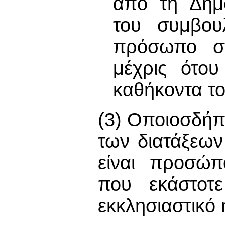
από τη Δημο
του συμβουλ
πρόσωπο στ
μέχρις ότου
καθήκοντα το
(3) Οποιοσδήπο
των διατάξεων
είναι προσώ
που εκάστοτε
εκκλησιαστικό 