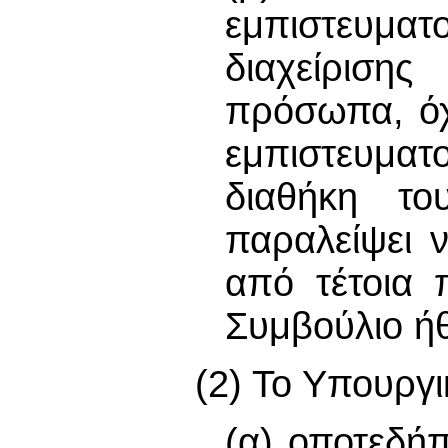
εμπιστευμα
διαχείρισης
πρόσωπα, όχ
εμπιστευματ
διαθήκη τ
παραλείψει ν
από τέτοια
Συμβούλιο ήθ
(2) Το Υπουργι
(α) οποτεδήπ