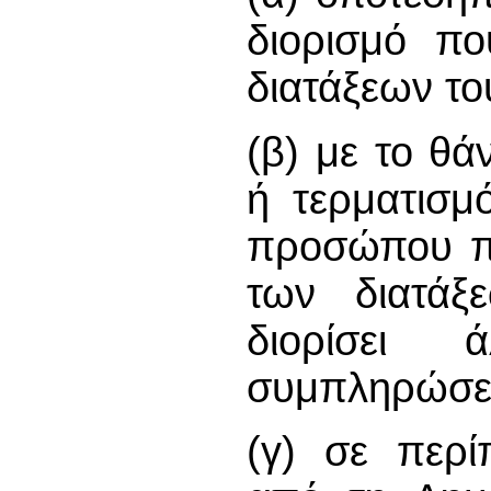
διορισμό πο
διατάξεων τ
(β) με το θ
ή τερματισμ
προσώπου πο
των διατάξ
διορίσει
συμπληρώσει
(γ) σε περί