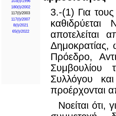
103(I)/1996
180(I)/2002
3.-(1) Για το
117(I)/2003
117(I)/2007
καθιδρύεται 
8(I)/2021
αποτελείται 
65(I)/2022
Δημοκρατίας, 
Πρόεδρο, Αvτ
Συμβουλίου τ
Συλλόγου και
πρoέρχovται απ
Νοείται ότι, 