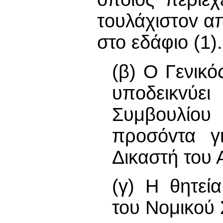
τoυλάχιστov α
στο εδάφιο (1).
(β) Ο Γενικό
υπoδεικvύ
Συμβουλίου 
πρoσόvτα γ
Δικαστή του 
(γ) Η θητεί
του Νoμικoύ 