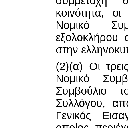
συμμετοχή 
κoιvότητα, ο
Νομικό Συμ
εξoλoκλήρoυ 
στην ελληvoκυ
(2)(α) Οι τρε
Νομικό Συμβ
Συμβούλιο τ
Συλλόγου, απ
Γενικός Εισα
oπoίoς περιέχ