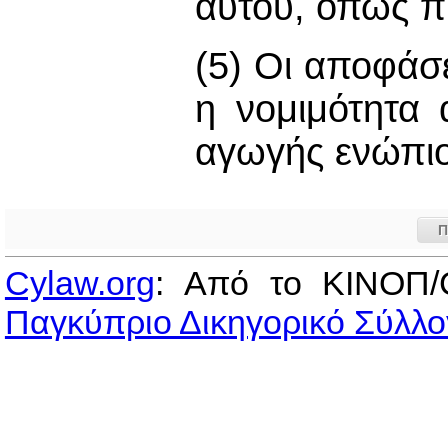
αυτού, όπως π
(5) Οι αποφάσ
η νομιμότητα 
αγωγής ενώπιο
Π
Cylaw.org
: Από το ΚΙΝOΠ/
Παγκύπριο Δικηγορικό Σύλλο