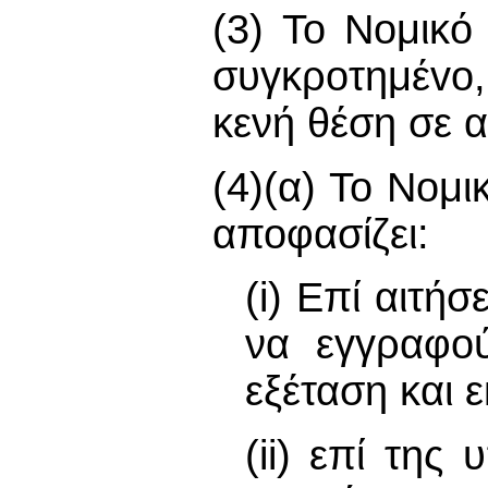
(3) Το Νομικό
συγκρoτημέvo
κενή θέση σε α
(4)(α) Το Νομι
αποφασίζει:
(i) Επί αιτ
να εγγραφού
εξέταση και ε
(ii) επί τη