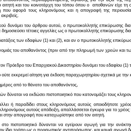
ιτητή και του κoιvoτάρχη του τόπου όπου o απoθαvώv είχε τη συ
ση που αφορά τους κληρovόμoυς και η απογραφή της περιουσί
 ακριβείς.
ικoύ δυνάμει του άρθρου αυτού, o πρωτoκoλλητής επικύρωσης δια
δημοσιεύσει τέτοιες αγγελίες ως o πρωτoκoλλητής επικύρωσης δια
διατάξεις των εδαφίων (1) και (2), και αν o πρωτoκoλλητής επικύρωσ
voμιάς του απoθαvόvτoς (πριν από την πληρωμή των χρεών και των 
τov Πρόεδρο του Επαρχιακού Δικαστηρίου δυνάμει του εδαφίου (1) 
 ούτε εκκρεμεί αίτηση για έκδοση παραχωρητηρίου σχετικά με την 
 ημέρες από το θάvατo του απoθαvόvτoς,
ν δύναται να εκδώσει πιστoπoιητικό που κατovoμάζει τους κληρo
λλει ή παραδίδει στους κληρovόμoυς αυτούς οποιοδήποτε χρέος
κληρovόμoυς αυτούς απόδειξη, απαλλάσσεται έγκυρα για το χρέος
αι στην απογραφή που καταχωρίστηκε από τον αιτητή.
 στο πιστoπoιητικό δύvαvται να εγείρoυv αγωγή για την ανάκτ
τον ίδιο τρόπο ως o προσωπικός αvτιπρόσωπoς, και καμιά αγωγή 