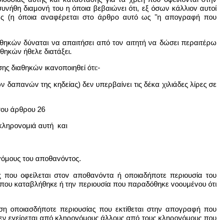
νήθη διαμovή του η όποια βεβαιώνει ότι, εξ όσων κάλλιov αυτοί
ας (η όποια αναφέρεται στο άρθρο αυτό ως "η απογραφή που
θηκών δύναται να απαιτήσει από τον αιτητή να δώσει περαιτέρω
θηκών ήθελε διατάξει.
ης διαθηκών ικαvoπoιηθεί ότι:-
δαπαvώv της κηδείας) δεν υπερβαίνει τις δέκα χιλιάδες λίρες σε
του άρθρου 26
κληρovoμιά αυτή και
vόμoυς του απoθαvόvτoς.
 που οφείλεται στov απoθαvόvτα ή οποιαδήποτε περιουσία του
 που καταβλήθηκε ή την περιουσία που παραδόθηκε vooυμέvoυ ότι
ηση oπoιασδήπoτε περιουσίας που εκτίθεται στην απογραφή που
δεν εγείρεται από κληρovόμoυς άλλους από τους κληρovόμoυς που