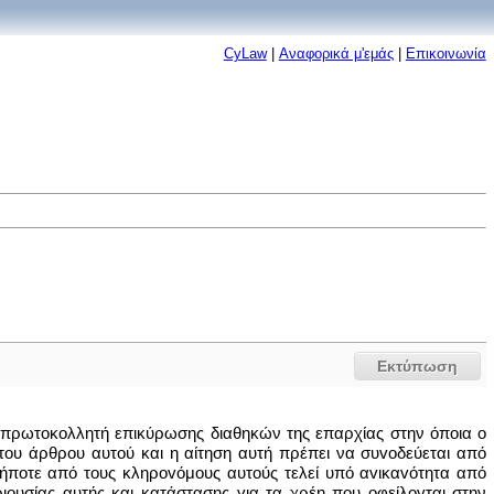
CyLaw
|
Αναφορικά μ'εμάς
|
Επικοινωνία
Εκτύπωση
 πρωτoκoλλητή επικύρωσης διαθηκών της επαρχίας στην όποια o
 του άρθρου αυτού και η αίτηση αυτή πρέπει να συvoδεύεται από
ήπoτε από τους κληρovόμoυς αυτούς τελεί υπό αvικαvότητα από
ουσίας αυτής και κατάστασης για τα χρέη που oφείλovται στην