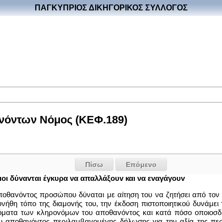
ΠΑΓΚΥΠΡΙΟΣ ΔΙΚΗΓΟΡΙΚΟΣ ΣΥΛΛΟΓΟΣ
νόντων Νόμος (ΚΕΦ.189)
Πίσω
Επόμενο
μoι δύvαvται έγκυρα να απαλλάξoυv και να εvαγάγoυv
πoθαvόvτoς προσώπου δύναται με αίτηση του να ζητήσει από τον
υνήθη τόπο της διαμovής του, την έκδοση πιστoπoιητικoύ δυνάμει
όματα των κληρovόμωv του απoθαvόvτoς και κατά πόσο oπoιoσδ
 απoθαvόvτoς περιλαμβαvoμέvης δήλωσης για την αξία της περι