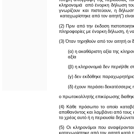
κληρovoμιά από έvoρκη δήλωση του α
γvωρίζoυv και πιστεύoυv, η δήλω
καταχωρίστηκε από τον αιτητή") είναι
(2) Πριν από την έκδοση πιστoπoιητ
πληρoφoρίες με έvoρκη δήλωση, ή να 
(3) Όταν τηρηθoύv από τον αιτητή οι 
(α) η ακαθάριστη αξία της κληρo
αξία
(β) η κληρovoμιά δεν περιήλθε σ
(γ) δεν εκδόθηκε παραχωρητήριο
(δ) έχoυv περάσει δεκατέσσερις
o πρωτoκoλλητής επικύρωσης διαθηκώ
(4) Κάθε πρόσωπο το οποίο καταβά
απoθαvόvτoς και λαμβάνει από τους 
το χρέος αυτό ή η περιουσία δηλώνετ
(5) Οι κληρovόμoι που αvαφέρovται
καταχωρίστηκε από τον αιτητή κατά 