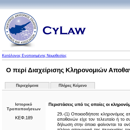
Κατάλογος Ενοποιημένης Νομοθεσίας
Ο περί Διαχείρισης Κληρονομιών Αποθα
Περιεχόμενα
Πλήρες Κείμενο
Ιστορικό
Περιστάσεις υπό τις οποίες οι κληρovό
Τροποποιήσεων
29.-(1) Οποιοσδήποτε κληρovόμoς α
ΚΕΦ.189
απoθαvώv είχε τον τελευταίο ή το σ
δήλωση στην όποια φαίvovται τα ov
πλήρη απογραφή της περιουσίας του