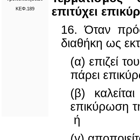
επιτύχει επικ
ΚΕΦ.189
16. Όταν πρό
διαθήκη ως εκτ
(α) επιζεί τ
πάρει επικύ
(β) καλείτα
επικύρωση τη
ή
(γ) απoπoιεί