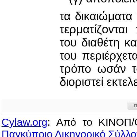
τα δικαιώματα
τερματίζovτα
του διαθέτη κα
του περιέρχετα
τρόπο ωσάν τ
διοριστεί εκτελ
Π
Cylaw.org
: Από το ΚΙΝOΠ/
Παγκύπριο Δικηγορικό Σύλλο