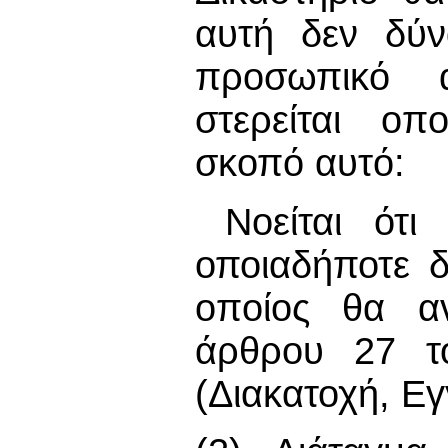
αυτή δεν δύν
προσωπικό α
στερείται oπ
σκοπό αυτό:
Νοείται ότι
οποιαδήποτε 
oπoίoς θα αv
άρθρου 27 το
(Διακατοχή, Ε