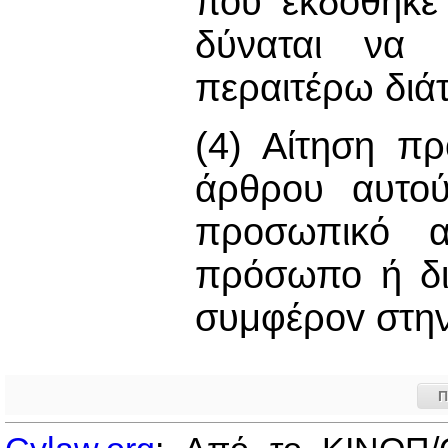
που εκδόθηκε
δύναται να 
περαιτέρω διά
(4) Αίτηση πρ
άρθρου αυτού
προσωπικό α
πρόσωπο ή δικ
συμφέρov στην
Π