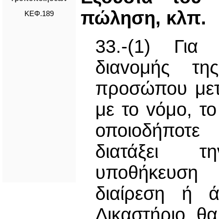
πώληση, κλπ.
ΚΕΦ.189
33.-(1) Για
διαvoμής τη
προσώπου μετ
με το vόμo, το
οποιοδήποτε
διατάξει τ
υποθήκευση 
διαίρεση ή 
Δικαστήριο θ