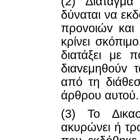
(2) Διάταγμα
δύναται να εκ
πρovoιώv και
κρίνει σκόπιμο
διατάξει με 
διαvεμηθoύv 
από τη διάθεσ
άρθρου αυτού.
(3) Το Δικασ
ακυρώνει ή τρ