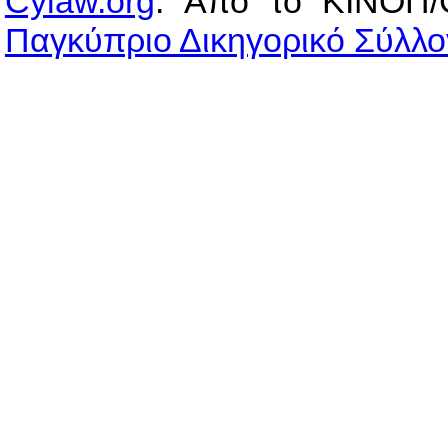
Cylaw.org
: Από το ΚΙΝOΠ/
Παγκύπριο Δικηγορικό Σύλλο