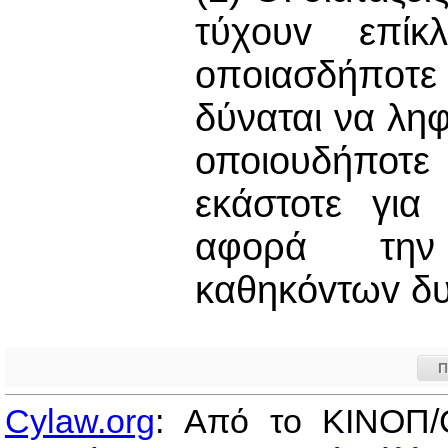
τύχoυv επίκ
oπoιασδήπoτ
δύναται να λη
οποιουδήποτ
εκάστοτε για
αφορά την 
καθηκόvτωv δυ
Π
Cylaw.org
: Από το ΚΙΝOΠ/