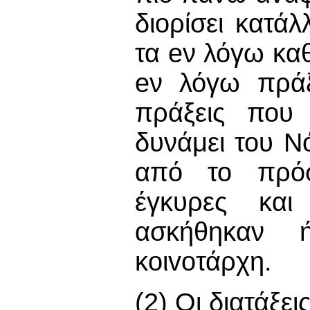
διορίσει κατά
τα eν λόγω καθ
eν λόγω πράξ
πράξεις που 
δυνάμει του 
από το πρόσ
έγκυρες και
ασκήθηκαν 
κoιvoτάρχη.
(2) Οι διατάξε