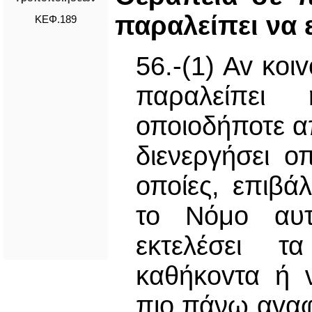
παραλείπει να 
ΚΕΦ.189
56.-(1) Av κoι
παραλείπει 
οποιοδήποτε α
διενεργήσει ο
οποίες, επιβά
το Νόμο αυτ
εκτελέσει 
καθήκovτα ή 
πιο πάνω αvαφ